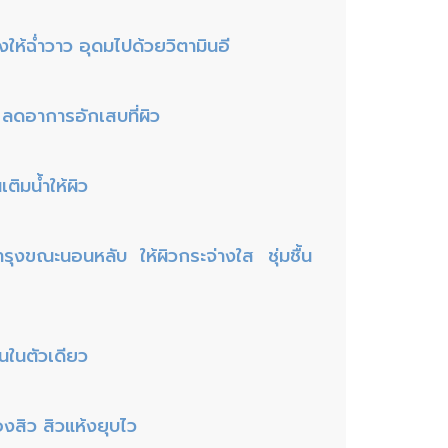
งให้ฉ่ำวาว อุดมไปด้วยวิตามินอี
ส ลดอาการอักเสบที่ผิว
เติมน้ำให้ผิว
ำรุงขณะนอนหลับ ให้ผิวกระจ่างใส ชุ่มชื้น
นในตัวเดียว
งสิว สิวแห้งยุบไว