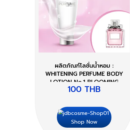
ผลิตภัณฑ์โลชั่นน้ำหอม :
WHITENING PERFUME BODY
LOTION No.1 BLOOMING
100
THB
BOUQUET (กลิ่นบลูมมิ่งบูเก้)
Shop Now