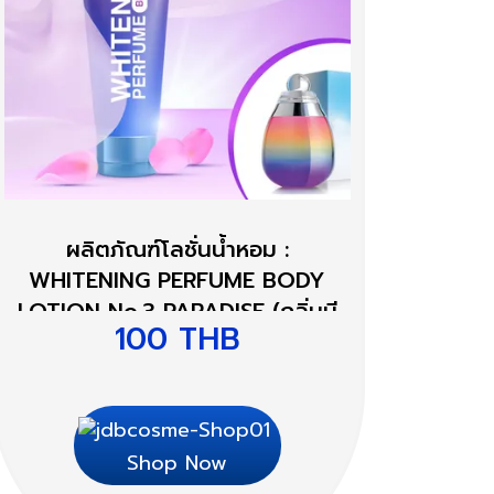
ผลิตภัณฑ์โลชั่นน้ำหอม :
WHITENING PERFUME BODY
LOTION No.3 PARADISE (กลิ่นบี
100
THB
ยอนด์พาราไดซ์)
Shop Now