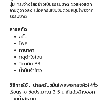
นุ่ม กระจ่างใสอย่างเป็นธรรมชาติ ผิวแห้งแตก
ลายดูจางลง เนื้อสครับเข้มข้นด้วยสมุนไพรจาก
ธรรมชาติ
.
สารสกัด
ขมิ้น
ไพล
ทานาคา
กลูต้าไธโอน
วิตามิน B3
น้ำมันรำข้าว
.
วิธีการใช้
นำสครับขมิ้นไพลพอกลงผิวให้ทั่ว
:
เรือนร่าง ขัดประมาณ 3-5 นาทีแล้วล้างออก
ด้วยน้ำสะอาด
.