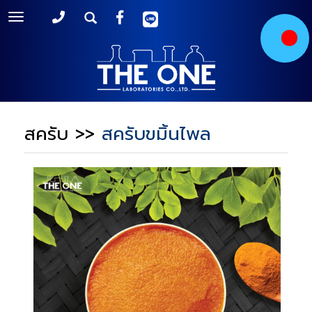
Toggle
navigation
สครับ
>>
สครับขมิ้นไพล