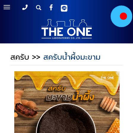
Toggle
navigation
สครับ
>>
สครับน้ำผึ้งมะขาม