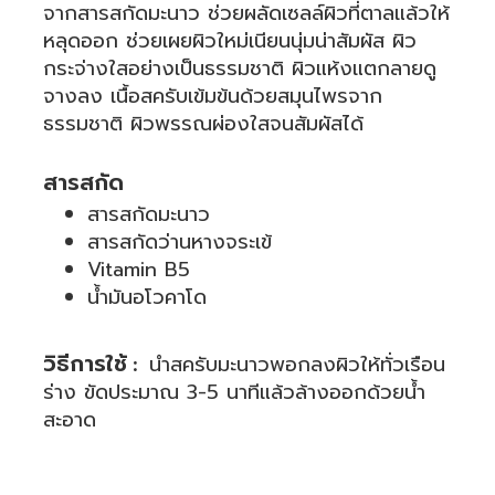
จากสารสกัดมะนาว ช่วยผลัดเซลล์ผิวที่ตาลแล้วให้
หลุดออก ช่วยเผยผิวใหม่เนียนนุ่มน่าสัมผัส ผิว
กระจ่างใสอย่างเป็นธรรมชาติ ผิวแห้งแตกลายดู
จางลง เนื้อสครับเข้มข้นด้วยสมุนไพรจาก
ธรรมชาติ ผิวพรรณผ่องใสจนสัมผัสได้
.
สารสกัด
สารสกัดมะนาว
สารสกัดว่านหางจระเข้
Vitamin B5
น้ำมันอโวคาโด
.
วิธีการใช้
:
นำสครับมะนาวพอกลงผิวให้ทั่วเรือน
ร่าง ขัดประมาณ 3-5 นาทีแล้วล้างออกด้วยน้ำ
สะอาด
.
.