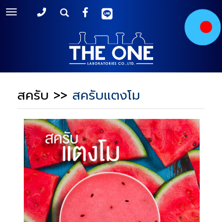
Toggle
navigation
สครับ
>>
สครับแตงโม